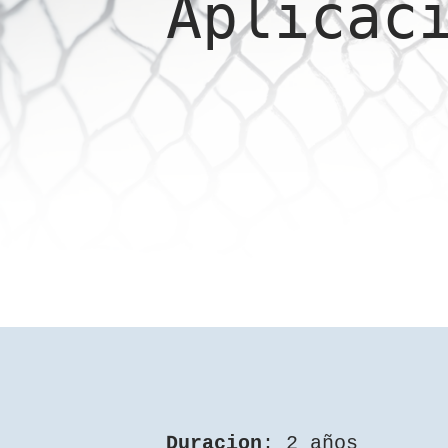
Aplicac
Duracion
: 2 años