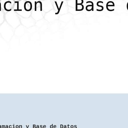
acion y Base 
amacion y Base de Datos